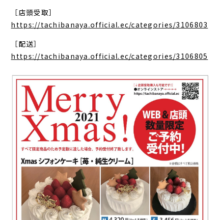
［店頭受取］
https://tachibanaya.official.ec/categories/3106803
［配送］
https://tachibanaya.official.ec/categories/3106805